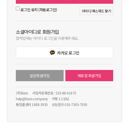
로그인 유지 (자동로그인)
아이디/패스워드 찾기
소셜아이디로 회원가입
협력업체는 아이디 로그인을 이용해주세요.
카카오 로그인
일반회원가입
제휴점 회원가입
(주)Baro
사업자등록번호 : 525-88-01675
help@baro.company
카톡 1:1상담
통합콜센터 1688-3935
상담문의 010-7305-7950